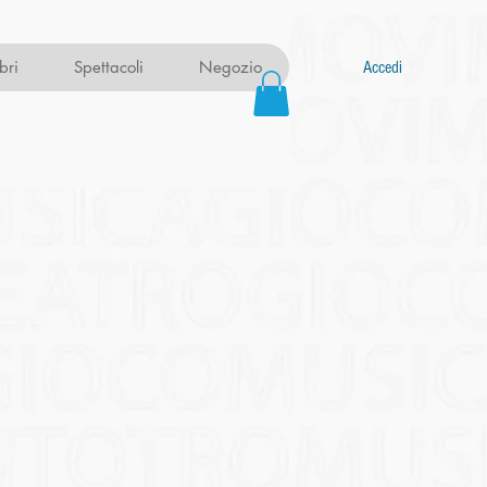
ibri
Spettacoli
Negozio
Accedi