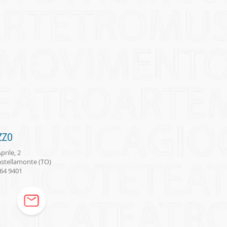
ZZO
prile, 2
astellamonte (TO)
964 9401