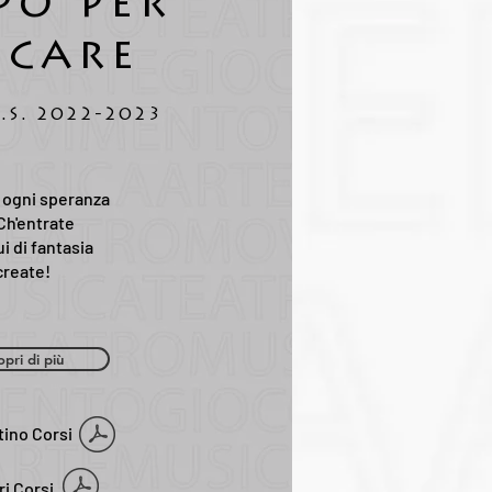
po per
ocare
.S. 2022-2023
 ogni speranza
Ch'entrate
i di fantasia
create!
opri di più
tino Corsi
ri Corsi