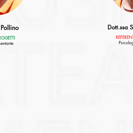
Dott.ssa 
Pollino
REFEREN
ROGETTI
Psicolog
sentante