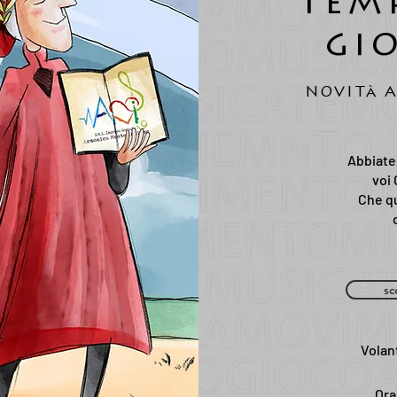
tem
gi
NOVITà A
Abbiate
voi 
Che qu
sc
Volan
Ora